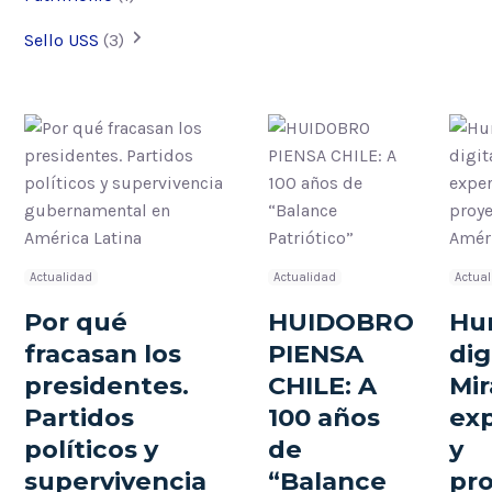
Sello USS
(3)
Actualidad
Actualidad
Actua
Por qué
HUIDOBRO
Hu
fracasan los
PIENSA
dig
presidentes.
CHILE: A
Mir
Partidos
100 años
exp
políticos y
de
y
supervivencia
“Balance
pr