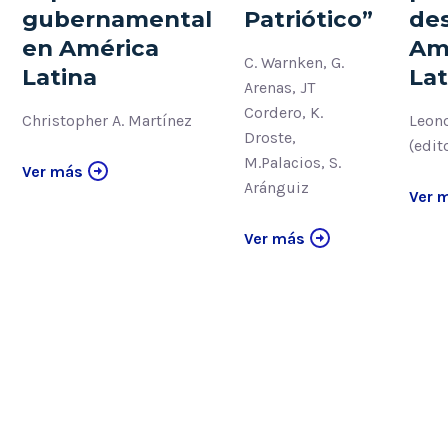
gubernamental
Patriótico”
de
en América
Am
C. Warnken, G.
Latina
Lat
Arenas, JT
Cordero, K.
Christopher A. Martínez
Leono
Droste,
(edit
M.Palacios, S.
Ver más
Aránguiz
Ver 
Ver más