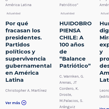
Actualidad
Actualidad
Actua
Por qué
HUIDOBRO
Hu
fracasan los
PIENSA
dig
presidentes.
CHILE: A
Mir
Partidos
100 años
exp
políticos y
de
y
supervivencia
“Balance
pr
gubernamental
Patriótico”
de
en América
Am
C. Warnken, G.
Latina
Lat
Arenas, JT
Cordero, K.
Christopher A. Martínez
Leono
Droste,
(edit
M.Palacios, S.
Ver más
Aránguiz
Ver 