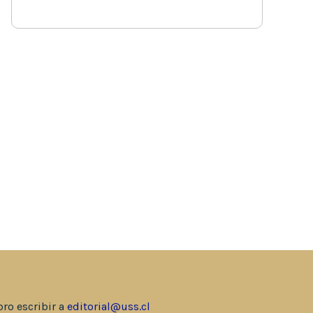
bro escribir a
editorial@uss.cl