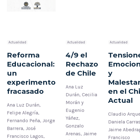
Actualidad
Actualidad
Actualidad
Reforma
4/9 el
Tension
Educacional:
Rechazo
Emocio
un
de Chile
y
experimento
Malesta
Ana Luz
fracasado
en el Ch
Durán, Cecilia
Actual
Morán y
Ana Luz Durán,
Eugenio
Felipe Alegría,
Claudio Arque
Yáñez,
Fernando Peña, Jorge
Daniela Carra
Gonzalo
Barrera, José
Jaime Abedra
Arenas, Jaime
Francisco Lagos,
Francisco