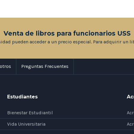
Venta de libros para funcionarios USS
sidad pueden acceder a un precio especial. Para adquirir un li
otros
Preguntas Frecuentes
Estudiantes
Ac
Bienestar Estudiantil
Acr
Vida Universitaria
Acr