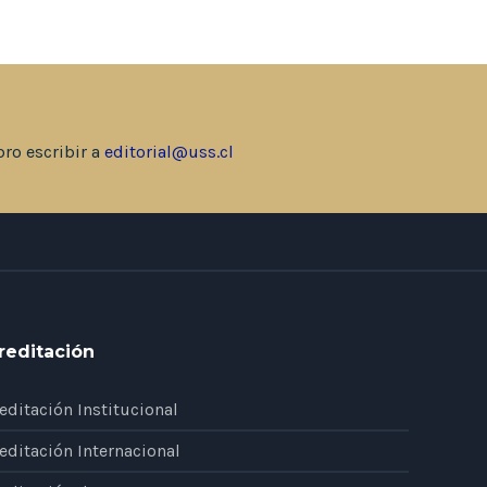
bro escribir a
editorial@uss.cl
reditación
editación Institucional
editación Internacional