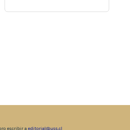
bro escribir a
editorial@uss.cl