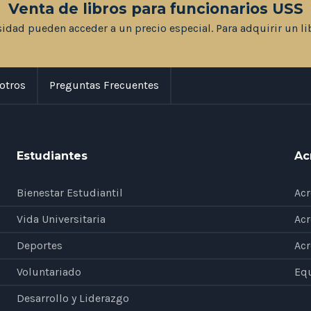
Venta de libros para funcionarios USS
sidad pueden acceder a un precio especial. Para adquirir un li
otros
Preguntas Frecuentes
Estudiantes
Ac
Bienestar Estudiantil
Acr
Vida Universitaria
Acr
Deportes
Acr
Voluntariado
Eq
Desarrollo y Liderazgo