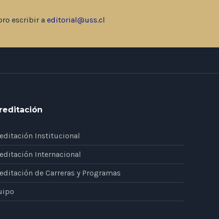
bro escribir a
editorial@uss.cl
reditación
editación Institucional
editación Internacional
editación de Carreras y Programas
uipo