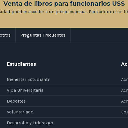
Venta de libros para funcionarios USS
sidad pueden acceder a un precio especial. Para adquirir un li
otros
Preguntas Frecuentes
Estudiantes
Ac
Bienestar Estudiantil
Acr
Vida Universitaria
Acr
Deportes
Acr
Voluntariado
Eq
Desarrollo y Liderazgo