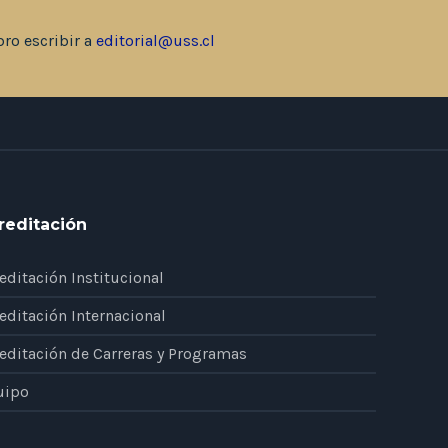
bro escribir a
editorial@uss.cl
reditación
editación Institucional
editación Internacional
editación de Carreras y Programas
uipo